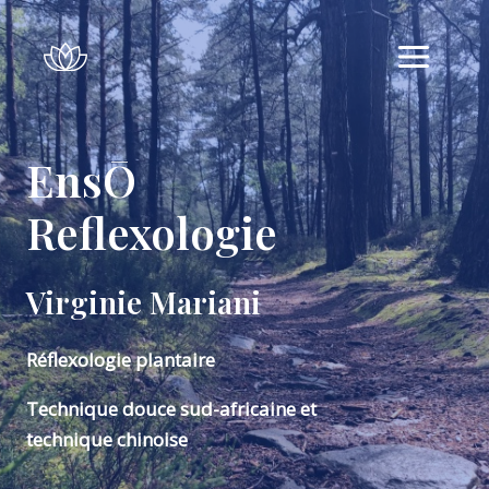
EnsŌ
Reflexologie
Virginie Mariani
Réflexologie plantaire
Technique douce sud-africaine et
technique chinoise