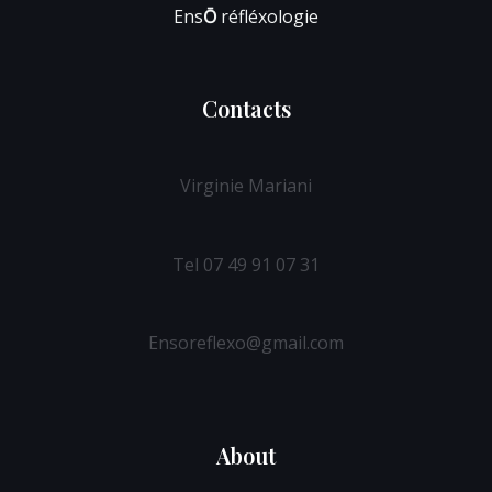
Ens
Ō
réfléxologie
Contacts
Virginie Mariani
Tel 07 49 91 07 31
Ensoreflexo@gmail.com
About